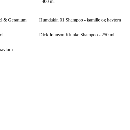
- 400 ml
del & Geranium
Humdakin 01 Shampoo - kamille og havtorn
ml
Dick Johnson Klunke Shampoo - 250 ml
havtorn