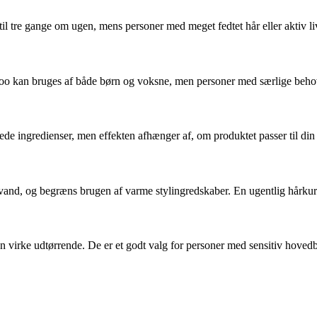
 til tre gange om ugen, mens personer med meget fedtet hår eller aktiv l
o kan bruges af både børn og voksne, men personer med særlige behov –
e ingredienser, men effekten afhænger af, om produktet passer til din 
and, og begræns brugen af varme stylingredskaber. En ugentlig hårkur
virke udtørrende. De er et godt valg for personer med sensitiv hovedbun