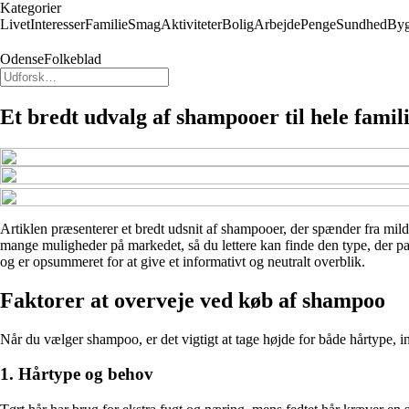
Kategorier
Livet
Interesser
Familie
Smag
Aktiviteter
Bolig
Arbejde
Penge
Sundhed
By
OdenseFolkeblad
Et bredt udvalg af shampooer til hele famil
Artiklen præsenterer et bredt udsnit af shampooer, der spænder fra mild
mange muligheder på markedet, så du lettere kan finde den type, der pas
og er opsummeret for at give et informativt og neutralt overblik.
Faktorer at overveje ved køb af shampoo
Når du vælger shampoo, er det vigtigt at tage højde for både hårtype, in
1. Hårtype og behov