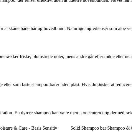
shampoo, der renser effektivt uden at udtørre hovedbunden. Farvet hår h
or at skåne både hår og hovedbund. Naturlige ingredienser som aloe ver
retrækker friske, blomstrede noter, mens andre går efter milde eller ne
 eller som faste shampoo-barer uden plast. Hvis du ønsker at reducere 
ntration. En dyrere shampoo kan være mere koncentreret og dermed ræk
sture & Care - Basis Sensitiv
Solid Shampoo bar Shampoo & Co