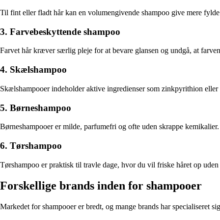
Til fint eller fladt hår kan en volumengivende shampoo give mere fylde og
3. Farvebeskyttende shampoo
Farvet hår kræver særlig pleje for at bevare glansen og undgå, at farv
4. Skælshampoo
Skælshampooer indeholder aktive ingredienser som zinkpyrithion eller t
5. Børneshampoo
Børneshampooer er milde, parfumefri og ofte uden skrappe kemikalier. D
6. Tørshampoo
Tørshampoo er praktisk til travle dage, hvor du vil friske håret op ude
Forskellige brands inden for shampooer
Markedet for shampooer er bredt, og mange brands har specialiseret sig 