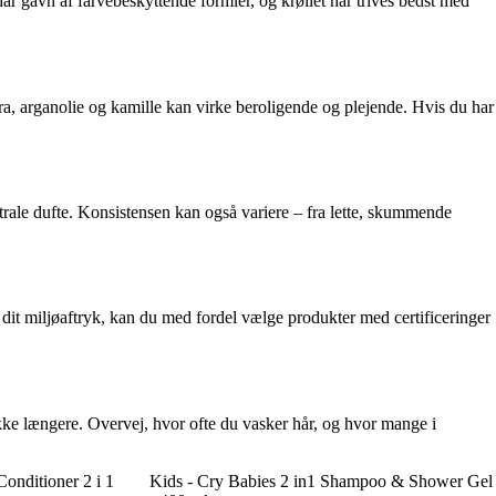
ar gavn af farvebeskyttende formler, og krøllet hår trives bedst med
a, arganolie og kamille kan virke beroligende og plejende. Hvis du har
utrale dufte. Konsistensen kan også variere – fra lette, skummende
dit miljøaftryk, kan du med fordel vælge produkter med certificeringer
ke længere. Overvej, hvor ofte du vasker hår, og hvor mange i
nditioner 2 i 1
Kids - Cry Babies 2 in1 Shampoo & Shower Gel