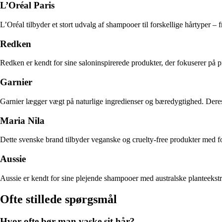
L’Oréal Paris
L’Oréal tilbyder et stort udvalg af shampooer til forskellige hårtyper – 
Redken
Redken er kendt for sine saloninspirerede produkter, der fokuserer på pr
Garnier
Garnier lægger vægt på naturlige ingredienser og bæredygtighed. Deres 
Maria Nila
Dette svenske brand tilbyder veganske og cruelty-free produkter med f
Aussie
Aussie er kendt for sine plejende shampooer med australske planteekstrak
Ofte stillede spørgsmål
Hvor ofte bør man vaske sit hår?