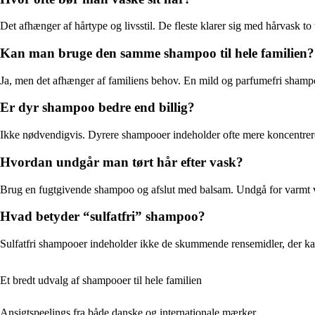
Det afhænger af hårtype og livsstil. De fleste klarer sig med hårvask to
Kan man bruge den samme shampoo til hele familien?
Ja, men det afhænger af familiens behov. En mild og parfumefri shampo
Er dyr shampoo bedre end billig?
Ikke nødvendigvis. Dyrere shampooer indeholder ofte mere koncentrered
Hvordan undgår man tørt hår efter vask?
Brug en fugtgivende shampoo og afslut med balsam. Undgå for varmt v
Hvad betyder “sulfatfri” shampoo?
Sulfatfri shampooer indeholder ikke de skummende rensemidler, der kan 
Et bredt udvalg af shampooer til hele familien
Ansigtspeelings fra både danske og internationale mærker