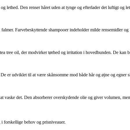
 lethed. Den renser håret uden at tynge og efterlader det luftigt og let 
en falmer. Farvebeskyttende shampooer indeholder milde rensemidler og 
ea tree oil, der modvirker tørhed og irritation i hovedbunden. De kan 
e er udviklet til at være skånsomme mod både hår og øjne og egner sig 
n at vaske det. Den absorberer overskydende olie og giver volumen, men 
i forskellige behov og prisniveauer.