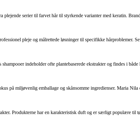
fra plejende serier til farvet hår til styrkende varianter med keratin. B
ofessionel pleje og målrettede løsninger til specifikke hårproblemer. Ser
shampooer indeholder ofte plantebaserede ekstrakter og findes i både k
okus på miljøvenlig emballage og skånsomme ingredienser. Maria Nila e
ter. Produkterne har en karakteristisk duft og er særligt populære til tø