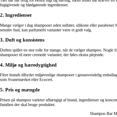
Tørt hår har brug for ekstra fugt og næring, mens fedtet hår kræver en 
fugtgivende og blødgørende ingredienser.
2. Ingredienser
Mange vælger i dag shampooer uden sulfater, silikone eller parabener f
sensitiv hud, kan parfumefri varianter være et godt valg.
3. Duft og konsistens
Duften spiller en stor rolle for mange, når de vælger shampoo. Nogle fo
shampooer til mere cremede varianter, der føles ekstra plejende.
4. Miljø og bæredygtighed
Flere brands tilbyder miljøvenlige shampooer i genanvendelig emballage
som Svanemærket eller Ecocert.
5. Pris og mængde
Prisen på shampoo varierer afhængigt af brand, ingredienser og konce
familien der skal bruge produktet.
Shampoo Bar Moi