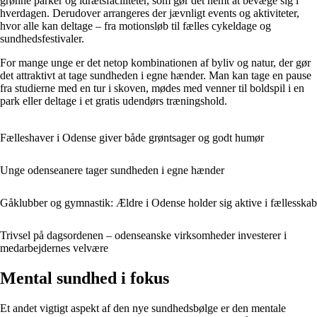
grønne parker og idrætsfaciliteter, som gør det nemt at bevæge sig i
hverdagen. Derudover arrangeres der jævnligt events og aktiviteter,
hvor alle kan deltage – fra motionsløb til fælles cykeldage og
sundhedsfestivaler.
For mange unge er det netop kombinationen af byliv og natur, der gør
det attraktivt at tage sundheden i egne hænder. Man kan tage en pause
fra studierne med en tur i skoven, mødes med venner til boldspil i en
park eller deltage i et gratis udendørs træningshold.
Fælleshaver i Odense giver både grøntsager og godt humør
Unge odenseanere tager sundheden i egne hænder
Gåklubber og gymnastik: Ældre i Odense holder sig aktive i fællesskab
Trivsel på dagsordenen – odenseanske virksomheder investerer i
medarbejdernes velvære
Mental sundhed i fokus
Et andet vigtigt aspekt af den nye sundhedsbølge er den mentale