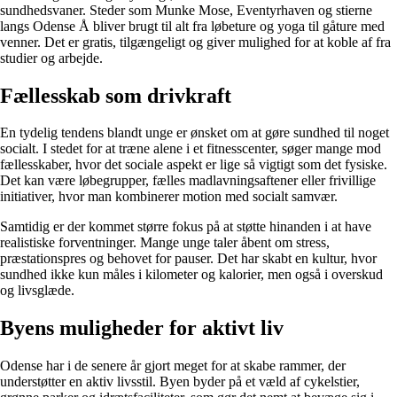
sundhedsvaner. Steder som Munke Mose, Eventyrhaven og stierne
langs Odense Å bliver brugt til alt fra løbeture og yoga til gåture med
venner. Det er gratis, tilgængeligt og giver mulighed for at koble af fra
studier og arbejde.
Fællesskab som drivkraft
En tydelig tendens blandt unge er ønsket om at gøre sundhed til noget
socialt. I stedet for at træne alene i et fitnesscenter, søger mange mod
fællesskaber, hvor det sociale aspekt er lige så vigtigt som det fysiske.
Det kan være løbegrupper, fælles madlavningsaftener eller frivillige
initiativer, hvor man kombinerer motion med socialt samvær.
Samtidig er der kommet større fokus på at støtte hinanden i at have
realistiske forventninger. Mange unge taler åbent om stress,
præstationspres og behovet for pauser. Det har skabt en kultur, hvor
sundhed ikke kun måles i kilometer og kalorier, men også i overskud
og livsglæde.
Byens muligheder for aktivt liv
Odense har i de senere år gjort meget for at skabe rammer, der
understøtter en aktiv livsstil. Byen byder på et væld af cykelstier,