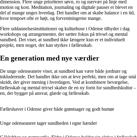
dimension. Flere unge prioriterer søvn, ro og nærvær på linje med
motion og kost. Meditation, journaling og digitale pauser er blevet en
del af mange unges hverdag. Det handler om at skabe balance i en tid,
hvor tempoet ofte er højt, og forventningerne mange.
Flere uddannelsesinstitutioner og kulturhuse i Odense tilbyder i dag
workshops og arrangementer, der sætter fokus på trivsel og mental
sundhed. Det viser, at sundhed ikke længere kun er et individuelt
projekt, men noget, der kan styrkes i fællesskab.
En generation med nye værdier
De unge odenseanere viser, at sundhed kan være både jordnær og
inkluderende. Det handler ikke om at leve perfekt, men om at tage små
skridt, der giver mening i hverdagen. Ved at kombinere bevægelse,
fællesskab og mental trivsel skaber de en ny form for sundhedskultur –
en, der bygger på ansvar, glæde og fællesskab.
Fælleshaver i Odense giver både grøntsager og godt humør
Unge odenseanere tager sundheden i egne hænder