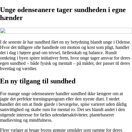
Unge odenseanere tager sundheden i egne
hænder
I de seneste år har sundhed fået en ny betydning blandt unge i Odense.
Hvor det tidligere ofte handlede om motion og kost som pligt, handler
det i dag i højere grad om trivsel, fællesskab og balance. Rundt
omkring i byen spirer initiativer frem, hvor unge tager ansvar for deres
egen sundhed – både fysisk og mentalt – på måder, der passer til deres
hverdag og værdier.
En ny tilgang til sundhed
For mange unge odenseanere handler sundhed ikke længere om at
jagte det perfekte træningsprogram eller den nyeste diæt. I stedet
handler det om at finde glæde i bevægelse, spise varieret uden dårlig
samvittighed og skabe rum for mental ro. Det ses blandt andet i den
stigende interesse for fælles udendørsaktiviteter, plantebaseret
madlavning og mindfulness.
Flere vælger at bruge byens grønne områder som ramme for deres